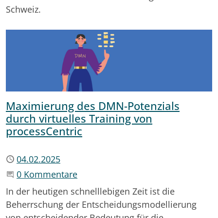
Schweiz.
Maximierung des DMN-Potenzials
durch virtuelles Training von
processCentric
Publiziert
04.02.2025
Beginne eine Unterhaltung
0 Kommentare
In der heutigen schnelllebigen Zeit ist die
Beherrschung der Entscheidungsmodellierung
von entscheidender Bedeutung für die