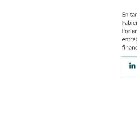
En ta
Fabie
l'ori
entre
financ