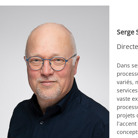
Serge S
Directe
Dans ses
processu
variés, 
services
vaste e
processu
projets
l'accent
concepts