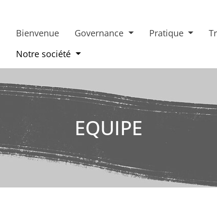
Bienvenue
Governance
Pratique
T
Bienvenue
Notre société
Governance
Pratique
Training
EQUIPE
Publication
Notre socié