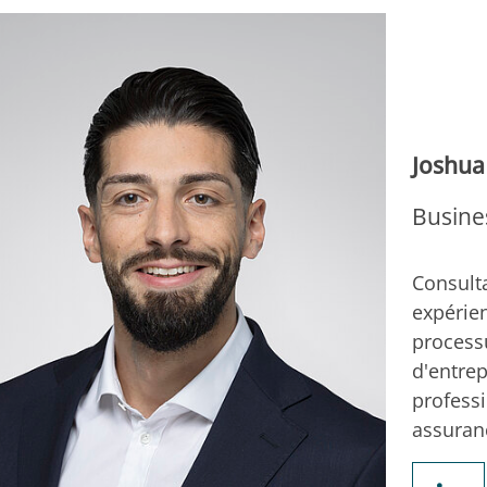
Joshua
Busine
Consult
expérie
processu
d'entre
professi
assuran