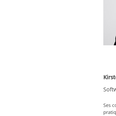
Kirs
Soft
Ses c
prati