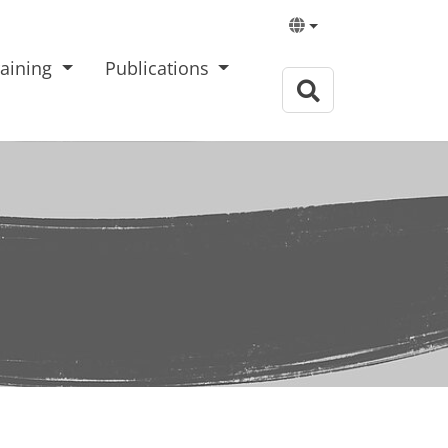
processCentric GmbH
Notre société
raining
Publications
Aperçu
Nos valeurs
Blog
Equipe
s
Partenaires
té
Membres