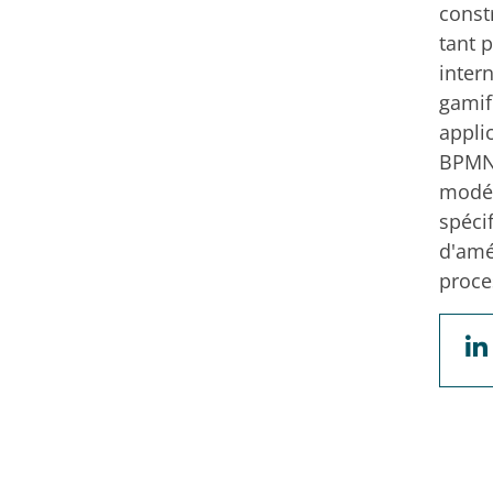
const
tant 
inter
gamif
appli
BPMN,
modél
spéci
d'amél
proce