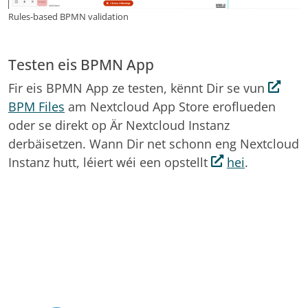
Rules-based BPMN validation
Testen eis BPMN App
Fir eis BPMN App ze testen, kënnt Dir se vun
BPM Files
am Nextcloud App Store eroflueden
oder se direkt op Är Nextcloud Instanz
derbäisetzen. Wann Dir net schonn eng Nextcloud
Instanz hutt, léiert wéi een opstellt
hei
.