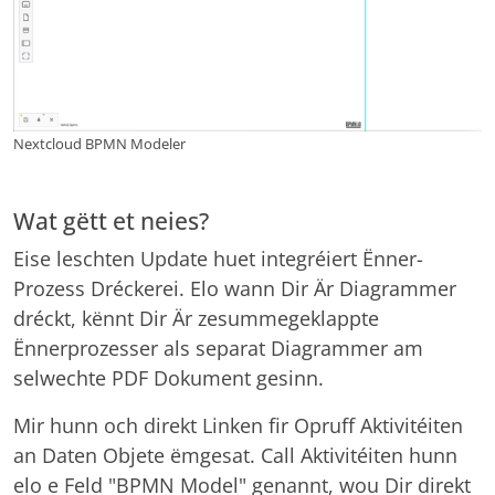
Nextcloud BPMN Modeler
Wat gëtt et neies?
Eise leschten Update huet integréiert Ënner-
Prozess Dréckerei. Elo wann Dir Är Diagrammer
dréckt, kënnt Dir Är zesummegeklappte
Ënnerprozesser als separat Diagrammer am
selwechte PDF Dokument gesinn.
Mir hunn och direkt Linken fir Opruff Aktivitéiten
an Daten Objete ëmgesat. Call Aktivitéiten hunn
elo e Feld "BPMN Model" genannt, wou Dir direkt