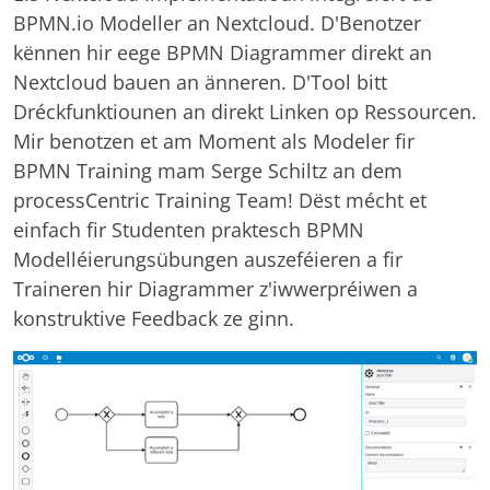
BPMN.io Modeller an Nextcloud. D'Benotzer
kënnen hir eege BPMN Diagrammer direkt an
Nextcloud bauen an änneren. D'Tool bitt
Dréckfunktiounen an direkt Linken op Ressourcen.
Mir benotzen et am Moment als Modeler fir
BPMN Training mam Serge Schiltz an dem
processCentric Training Team! Dëst mécht et
einfach fir Studenten praktesch BPMN
Modelléierungsübungen auszeféieren a fir
Traineren hir Diagrammer z'iwwerpréiwen a
konstruktive Feedback ze ginn.