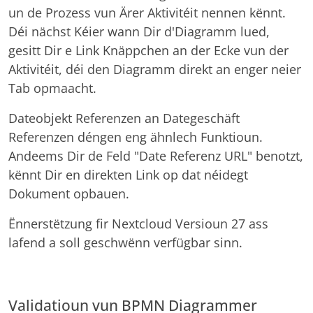
un de Prozess vun Ärer Aktivitéit nennen kënnt.
Déi nächst Kéier wann Dir d'Diagramm lued,
gesitt Dir e Link Knäppchen an der Ecke vun der
Aktivitéit, déi den Diagramm direkt an enger neier
Tab opmaacht.
Dateobjekt Referenzen an Dategeschäft
Referenzen déngen eng ähnlech Funktioun.
Andeems Dir de Feld "Date Referenz URL" benotzt,
kënnt Dir en direkten Link op dat néidegt
Dokument opbauen.
Ënnerstëtzung fir Nextcloud Versioun 27 ass
lafend a soll geschwënn verfügbar sinn.
Validatioun vun BPMN Diagrammer