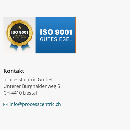
Kontakt
processCentric GmbH
Unterer Burghaldenweg 5
CH-4410 Liestal
info@processcentric.ch