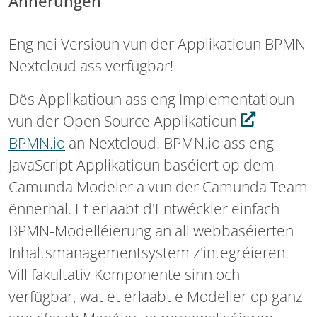
Ännerungen
Eng nei Versioun vun der Applikatioun BPMN
Nextcloud ass verfügbar!
Dës Applikatioun ass eng Implementatioun
vun der Open Source Applikatioun
BPMN.io
an Nextcloud. BPMN.io ass eng
JavaScript Applikatioun baséiert op dem
Camunda Modeler a vun der Camunda Team
ënnerhal. Et erlaabt d'Entwéckler einfach
BPMN-Modelléierung an all webbaséierten
Inhaltsmanagementsystem z'integréieren.
Vill fakultativ Komponente sinn och
verfügbar, wat et erlaabt e Modeller op ganz