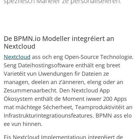
spezifesch Manéier ze personaliséieren.
De BPMN.io Modeller integréiert an
Nextcloud
Nextcloud
ass och eng Open-Source Technologie.
Seng Dateihostingsoftware enthält eng breet
Varietéit vun Uwendungen fir Dateien ze
managen, deelen an z'änneren, eleng oder an
Zesummenaarbecht. Den Nextcloud App
Ökosystem enthält de Moment iwwer 200 Apps
mat mächtege Sécherheet, Teamproduktivitéit an
Infrastrukturintegratiounsfeatures. BPMN ass elo
ee vun hinnen.
Eis Nextcloud Implementatioun integréiert de