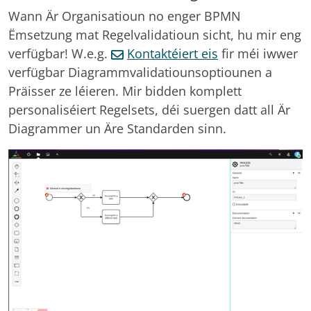
Wann Är Organisatioun no enger BPMN
Ëmsetzung mat Regelvalidatioun sicht, hu mir eng
verfügbar! W.e.g.
Kontaktéiert eis
fir méi iwwer
verfügbar Diagrammvalidatiounsoptiounen a
Präisser ze léieren. Mir bidden komplett
personaliséiert Regelsets, déi suergen datt all Är
Diagrammer un Äre Standarden sinn.