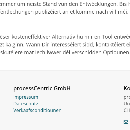
ëmmer um neiste Stand vun den Entwécklungen. Bis 
fentlechungen publizéiert an et komme nach vill méi.
ëser kosteneffektiver Alternativ hu mir en Tool entwéc
zt ka ginn. Wann Dir interesséiert sidd, kontaktéiert e
iskutéiere mat Iech iwwer déi verschidden Optiounen
processCentric GmbH
Ko
Impressum
pr
Dateschutz
Un
Verkaafsconditiounen
CH