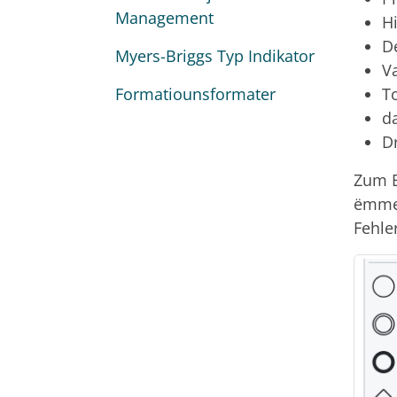
Management
H
D
Myers-Briggs Typ Indikator
V
Formatiounsformater
T
d
D
Zum B
ëmmer
Fehle