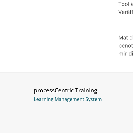
Tool 
Verëf
Mat d
benot
mir d
processCentric Training
Learning Management System