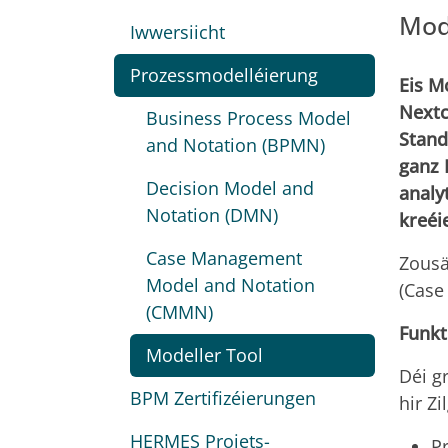
Mod
Iwwersiicht
Prozessmodelléierung
Eis M
Nextc
Business Process Model
Stand
and Notation (BPMN)
ganz 
Decision Model and
analy
Notation (DMN)
kreéi
Case Management
Zousä
Model and Notation
(Case
(CMMN)
Funkt
Modeller Tool
Déi g
BPM Zertifizéierungen
hir Z
HERMES Projets-
P