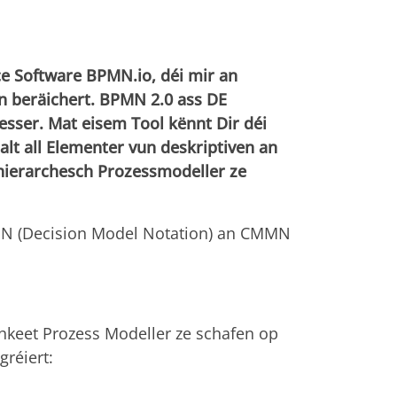
e Software BPMN.io, déi mir an
n beräichert. BPMN 2.0 ass DE
ser. Mat eisem Tool kënnt Dir déi
lt all Elementer vun deskriptiven an
 hierarchesch Prozessmodeller ze
MN (Decision Model Notation) an CMMN
chkeet Prozess Modeller ze schafen op
gréiert: