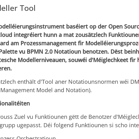
eller Tool
odelléierungsinstrument baséiert op der Open Sourc
loud integréiert hunn a mat zousätzlech Funktioune
ard am Prozessmanagement fir Modelléierungsprozes
Palette vu BPMN 2.0 Notatioun benotzen. Dëst beinha
tesche Modellerniveauen, souwéi d'Méiglechkeet fir
eren.
tzlech enthält d'Tool aner Notatiounsnormen wéi D
 Management Model and Notation).
ionalitéiten
rouss Zuel vu Funktiounen gëtt de Benotzer d'Méigle
ilgrupp ugepasst. Déi folgend Funktiounen si scho inte
rozess Orchestratioun