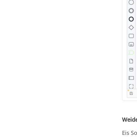
Weide
Eis S