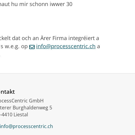
haut hu mir schonn iwwer 30
kelt dat och an Ärer Firma integréiert a
is w.e.g. op
info@processcentric.ch
a
.
ntakt
ocessCentric GmbH
terer Burghaldenweg 5
-4410 Liestal
info@processcentric.ch