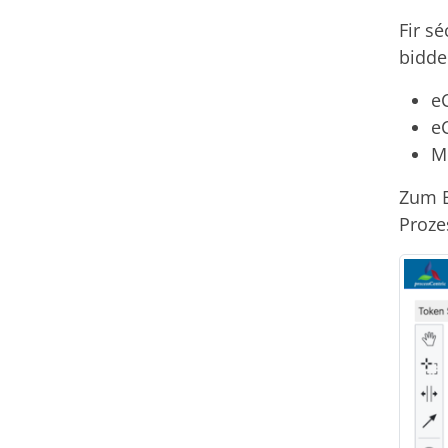
Fir s
bidde
e
e
Me
Zum B
Proze