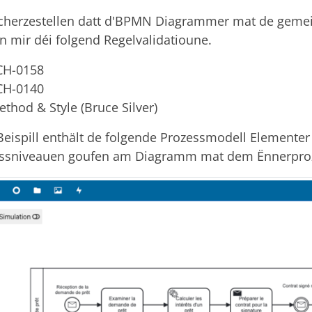
écherzestellen datt d'BPMN Diagrammer mat de geme
n mir déi folgend Regelvalidatioune.
CH-0158
CH-0140
thod & Style (Bruce Silver)
eispill enthält de folgende Prozessmodell Elementer
ssniveauen goufen am Diagramm mat dem Ënnerprozess 