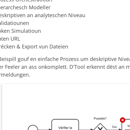
ierarchesch Modeller
eskriptiven an analyteschen Niveau
alidatiounen
oken Simulatioun
aten URL
récken & Export vun Dateien
eispill gouf en einfache Prozess um deskriptive Nive
 Feeler an ass onkomplett. D'Tool erkennt dëst an me
rmeldungen.