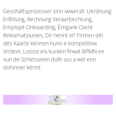
Geschäftsprozesser sinn iwwerall. Uerdnung
Erfëllung, Rechnung Veraarbechtung,
Employé Onboarding, Ëmgank Client
Reklamatiounen, Dir nennt et! Firmen déi
dës Kaarte kënnen hunn e kompetitive
Virdeel. Loosst eis kucken firwat BPMN ee
vun de Schlësselen dofir ass a wéi een
dohinner kënnt.