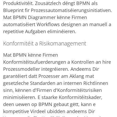
Produktivitéit. Zousätzlech déngt BPMN als
Blueprint fir Prozessautomatiséierungsinitiativen.
Mat BPMN Diagrammer kënne Firmen
automatiséiert Workflows designen an manuell a
repetitive Aufgaben eliminéieren.
Konformitéit a Risikomanagement
Mat BPMN kënne Firmen
Konformitéitsufuerderungen a Kontrollen an hire
Prozessmodeller integréieren. Andeems Dir
garantéiert datt Prozesser am Aklang mat
gesetzleche Standarden an internen Richtlinnen
sinn, kënnen d'Firmen d'Konformitéitsrisiken
minimiséieren. E staarke Konformitéitskader,
deen uewen op BPMN gebaut gëtt, kann e
kompetitive Virdeel ubidden andeems Dir