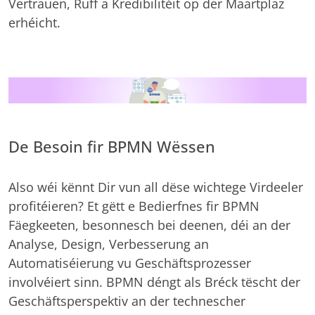
Vertrauen, Ruff a Kredibilitéit op der Maartplaz
erhéicht.
De Besoin fir BPMN Wëssen
Also wéi kënnt Dir vun all dëse wichtege Virdeeler
profitéieren? Et gëtt e Bedierfnes fir BPMN
Fäegkeeten, besonnesch bei deenen, déi an der
Analyse, Design, Verbesserung an
Automatiséierung vu Geschäftsprozesser
involvéiert sinn. BPMN déngt als Bréck tëscht der
Geschäftsperspektiv an der technescher