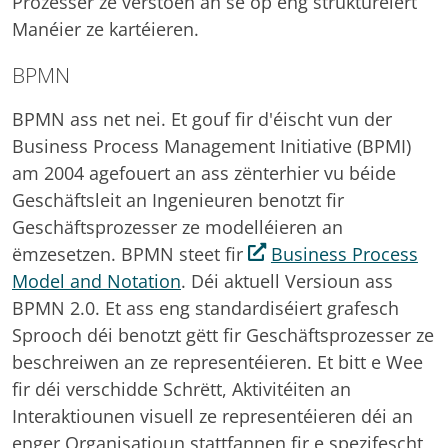
Prozesser ze verstoen an se op eng strukturéiert
Manéier ze kartéieren.
BPMN
BPMN ass net nei. Et gouf fir d'éischt vun der
Business Process Management Initiative (BPMI)
am 2004 agefouert an ass zënterhier vu béide
Geschäftsleit an Ingenieuren benotzt fir
Geschäftsprozesser ze modelléieren an
ëmzesetzen. BPMN steet fir
Business Process
Model and Notation
. Déi aktuell Versioun ass
BPMN 2.0. Et ass eng standardiséiert grafesch
Sprooch déi benotzt gëtt fir Geschäftsprozesser ze
beschreiwen an ze representéieren. Et bitt e Wee
fir déi verschidde Schrëtt, Aktivitéiten an
Interaktiounen visuell ze representéieren déi an
enger Organisatioun stattfannen fir e spezifescht