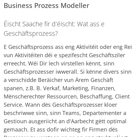
Business Prozess Modeller
Éischt Saache fir d'éischt: Wat ass e
Geschäftsprozess?
E Geschäftsprozess ass eng Aktivitéit oder eng Rei
vun Aktivitéiten déi e spezifescht Geschäftsziler
erreecht. Wéi Dir Iech virstellen kënnt, sinn
Geschäftsprozesser iwwerall. Si kënne divers sinn
a verschidde Beräicher vun Ärem Geschäft
spanen, z.B. B. Verkaf, Marketing, Finanzen,
Mënscherechter Ressourcen, Beschaffung, Client
Service. Wann dës Geschäftsprozesser kloer
beschriwwe sinn, sinn Teams, Departementer a
Gestioun ausgeriicht an d'Aarbecht gëtt optimal
gemaach. Et ass dofir wichteg fir Firmen dës