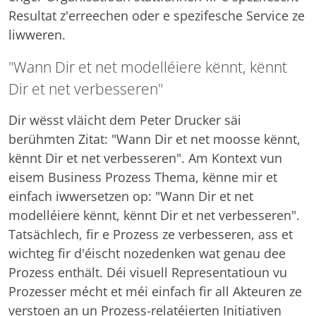
Resultat z'erreechen oder e spezifesche Service ze
liwweren.
"Wann Dir et net modelléiere kënnt, kënnt
Dir et net verbesseren"
Dir wësst vläicht dem Peter Drucker säi
berühmten Zitat: "Wann Dir et net moosse kënnt,
kënnt Dir et net verbesseren". Am Kontext vun
eisem Business Prozess Thema, kënne mir et
einfach iwwersetzen op: "Wann Dir et net
modelléiere kënnt, kënnt Dir et net verbesseren".
Tatsächlech, fir e Prozess ze verbesseren, ass et
wichteg fir d'éischt nozedenken wat genau dee
Prozess enthält. Déi visuell Representatioun vu
Prozesser mécht et méi einfach fir all Akteuren ze
verstoen an un Prozess-relatéierten Initiativen