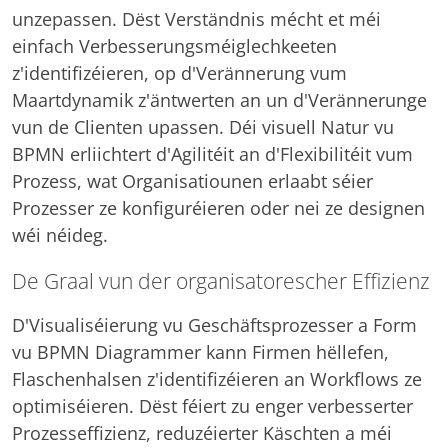
unzepassen. Dëst Verständnis mécht et méi
einfach Verbesserungsméiglechkeeten
z'identifizéieren, op d'Verännerung vum
Maartdynamik z'äntwerten an un d'Verännerunge
vun de Clienten upassen. Déi visuell Natur vu
BPMN erliichtert d'Agilitéit an d'Flexibilitéit vum
Prozess, wat Organisatiounen erlaabt séier
Prozesser ze konfiguréieren oder nei ze designen
wéi néideg.
De Graal vun der organisatorescher Effizienz
D'Visualiséierung vu Geschäftsprozesser a Form
vu BPMN Diagrammer kann Firmen hëllefen,
Flaschenhalsen z'identifizéieren an Workflows ze
optimiséieren. Dëst féiert zu enger verbesserter
Prozesseffizienz, reduzéierter Käschten a méi