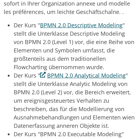
sofort in Ihrer Organization annexe und modelle
les préférences, um leichte Geschäftschaîne. .
Der Kurs "
BPMN 2.0 Descriptive Modeling
"
stellt die Unterklasse Descriptive Modeling
von BPMN 2.0 (Level 1) vor, die eine Reihe von
Elementen und Symbolen umfasst, die
größtenteils aus dem traditionellen
Flowcharting übernommen wurde.
Der Kurs "
BPMN 2.0 Analytical Modeling
"
stellt die Unterklasse Analytic Modeling von
BPMN 2.0 (Level 2) vor, die Bereich erweitert,
um ereignisgesteuertes Verhalten zu
beschreiben, das für die Modellierung von
Ausnahmebehandlungen und Elementen wien
Datenerfassung anneren Objekte ist.
Der Kurs "BPMN 2.0 Executable Modeling"