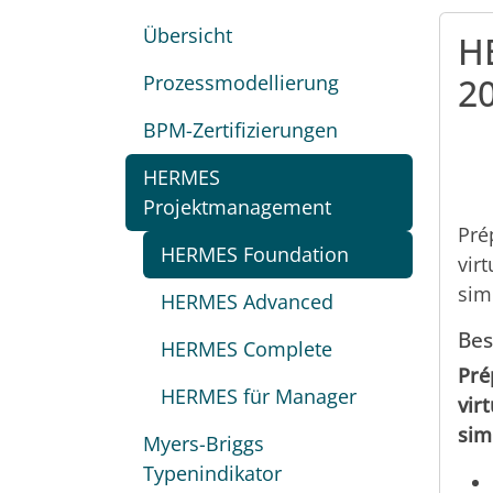
Übersicht
HE
Prozessmodellierung
2
BPM-Zertifizierungen
HERMES
Projektmanagement
Pré
HERMES Foundation
vir
sim
HERMES Advanced
Bes
HERMES Complete
Pré
HERMES für Manager
vir
sim
Myers-Briggs
Typenindikator