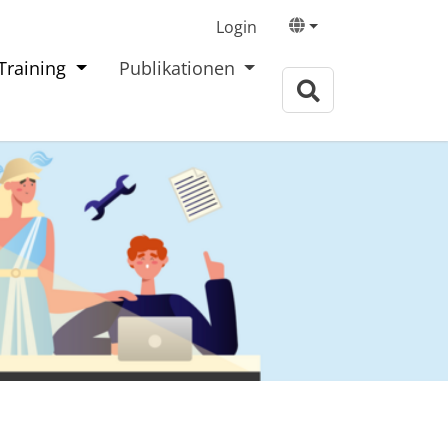
processCentric GmbH
Login
Training
Publikationen
Willkommen
Governance
Practice
Training
Publikationen
Über uns