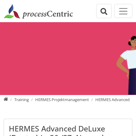
Direkt zur Hauptnavigation springen
Direkt zum Inhalt springen
Zur Unternavigation springen
processCentric GmbH
Willkommen
Governance
Practice
Training
Publikationen
Über uns
Home
Training
HERMES Projektmanagement
HERMES Advanced
HERMES Advanced DeLuxe