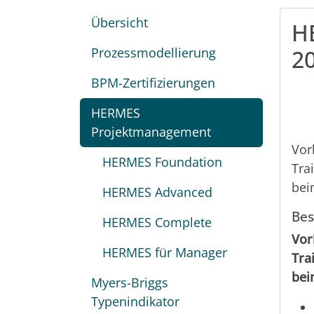
Übersicht
H
Prozessmodellierung
2
BPM-Zertifizierungen
HERMES
Projektmanagement
Vor
HERMES Foundation
Tra
bei
HERMES Advanced
Bes
HERMES Complete
Vor
HERMES für Manager
Tra
bei
Myers-Briggs
Typenindikator